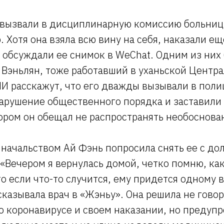
 вызвали в дисциплинарную комиссию больниц
. Хотя она взяла всю вину на себя, наказали е
 обсуждали ее снимок в WeChat. Одним из них
 Вэньлян, тоже работавший в уханьской Центра
МИ расскажут, что его дважды вызывали в поли
нарушение общественного порядка и заставили
ором он обещал не распространять необоснова
 начальством Ай Фэнь попросила снять ее с до
 «Вечером я вернулась домой, четко помню, как
то если что-то случится, ему придется одному 
сказывала врач в «Жэньу». Она решила не гово
 коронавирусе и своем наказании, но предупр