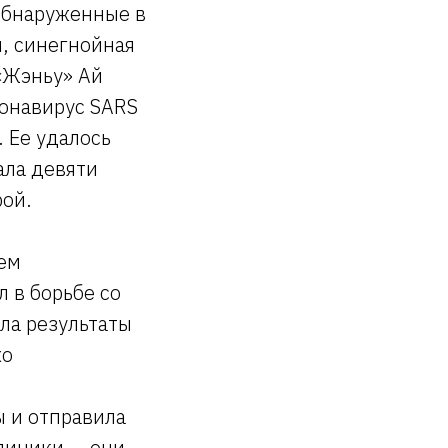
обнаруженные в
, синегнойная
«Жэньу» Ай
ронавирус SARS
 Ее удалось
ала девяти
рой.
ем
 в борьбе со
ла результаты
хо
 и отправила
клиники — они