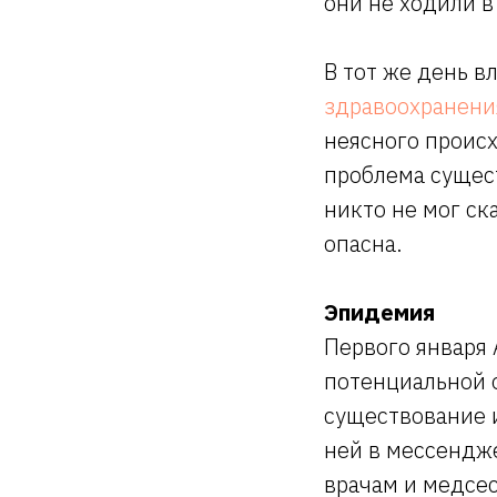
они не ходили 
В тот же день в
здравоохранени
неясного происх
проблема сущест
никто не мог ск
опасна.
Эпидемия
Первого января 
потенциальной 
существование и
ней в мессендже
врачам и медсес