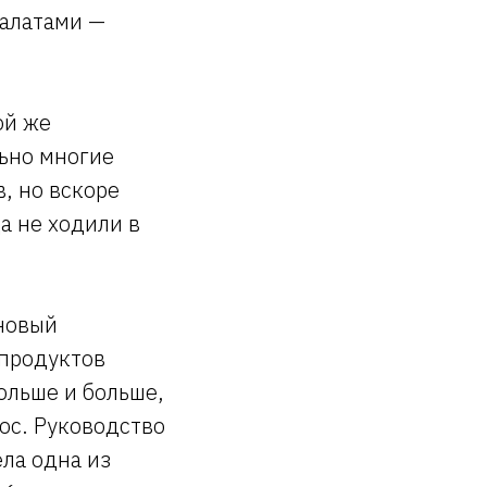
халатами —
ой же
ьно многие
, но вскоре
а не ходили в
 новый
продуктов
ольше и больше,
рос. Руководство
ела одна из