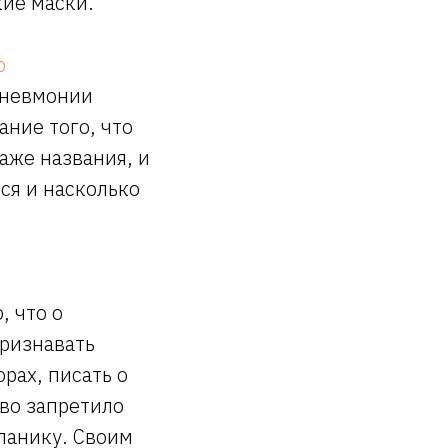
кие маски.
ю
 пневмонии
ние того, что
аже названия, и
ся и насколько
, что о
ризнавать
рах, писать о
тво запретило
панику. Своим