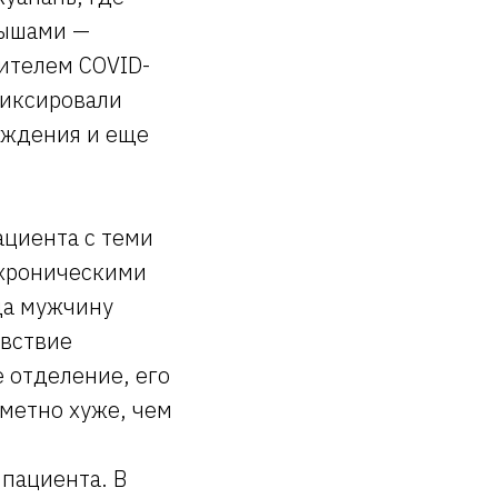
мышами —
ителем COVID-
фиксировали
ождения и еще
ациента с теми
 хроническими
да мужчину
увствие
 отделение, его
метно хуже, чем
 пациента. В