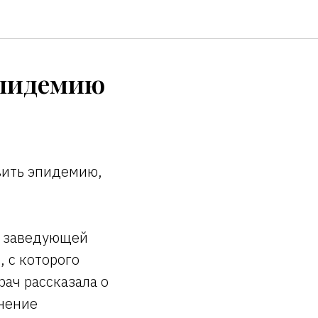
эпидемию
овить эпидемию,
ю заведующей
 с которого
ач рассказала о
анение