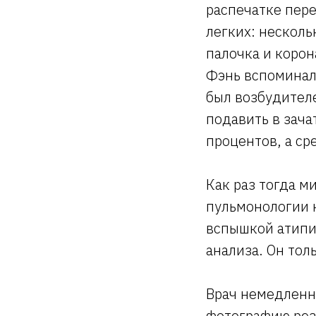
распечатке пер
легких: нескол
палочка и корон
Фэнь вспоминала
был возбудител
подавить в зача
процентов, а ср
Как раз тогда 
пульмонологии н
вспышкой атипич
анализа. Он толь
Врач немедленн
фотографию рез