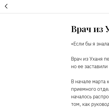
Врач из 
«Если бы я знал
Врач из Уханя п
но ее заставили
В начале марта
приемного отдел
началось распро
том, как руков