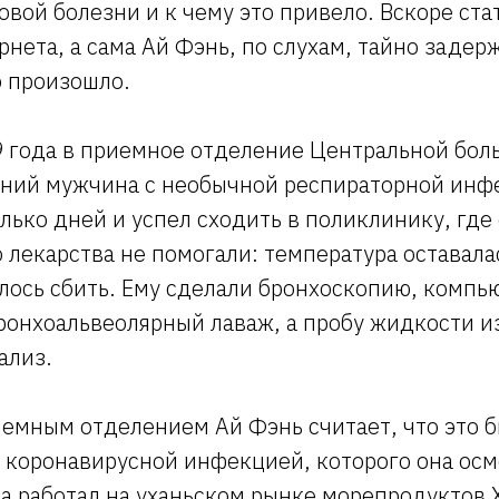
вой болезни и к чему это привело. Вскоре ста
рнета, а сама Ай Фэнь, по слухам, тайно задер
о произошло.
9 года в приемное отделение Центральной бол
тний мужчина с необычной респираторной инф
лько дней и успел сходить в поликлинику, где
 лекарства не помогали: температура оставала
алось сбить. Ему сделали бронхоскопию, комп
ронхоальвеолярный лаваж, а пробу жидкости и
ализ.
емным отделением Ай Фэнь считает, что это 
 коронавирусной инфекцией, которого она осм
 работал на уханьском рынке морепродуктов Х