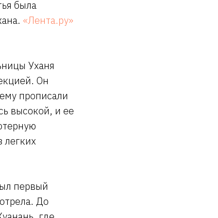
тья была
жана.
«Лента.ру»
ьницы Уханя
екцией. Он
 ему прописали
сь высокой, и ее
ьютерную
з легких
был первый
отрела. До
уанань, где