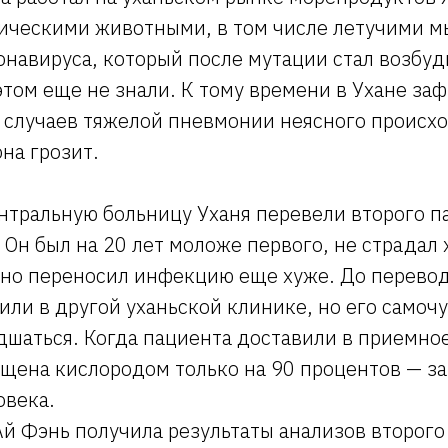
тическими животными, в том числе летучими 
онавируса, который после мутации стал возбуд
 этом еще не знали. К тому времени в Ухане за
о случаев тяжелой пневмонии неясного происх
она грозит.
нтральную больницу Уханя перевели второго п
Он был на 20 лет моложе первого, не страдал
 но переносил инфекцию еще хуже. До перево
или в другой уханьской клинике, но его самоч
шаться. Когда пациента доставили в приемное
щена кислородом только на 90 процентов — за
овека.
Ай Фэнь получила результаты анализов второго