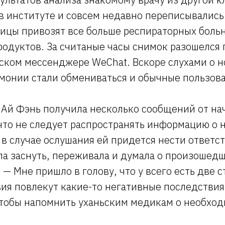
в институте и совсем недавно переписывались 
ницы привозят все больше респираторных боль
родуктов. За считаные часы снимок разошелся
йском мессенджере WeChat. Вскоре слухами о 
монии стали обмениваться и обычные пользова
Ай Фэнь получила несколько сообщений от нач
то не следует распространять информацию о н
 в случае ослушания ей придется нести ответс
ла заснуть, переживала и думала о произошед
 — Мне пришло в голову, что у всего есть две 
ия повлекут какие-то негативные последствия
 чтобы напомнить уханьским медикам о необхо