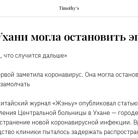
Timothy's
Ухани могла остановить 
а, что случится дальше»
ервой заметила коронавирус. Она могла остан
 замолчать
 китайский журнал «Жэньу» опубликовал стать
ения Центральной больницы в Ухане — городе,
странение новой коронавирусной инфекции. Вр
одство клиники пыталось задержать распростр