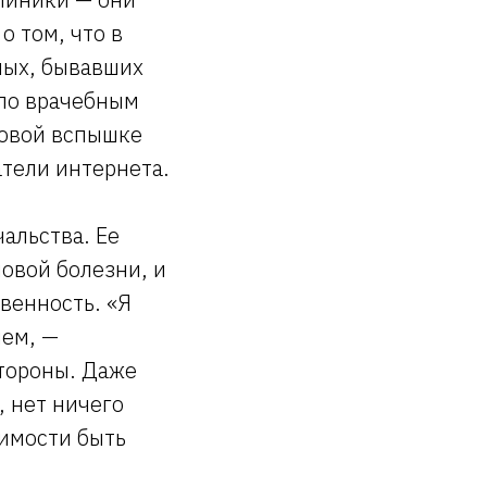
о том, что в
ных, бывавших
 по врачебным
новой вспышке
тели интернета.
альства. Ее
овой болезни, и
твенность. «Я
шем, —
стороны. Даже
, нет ничего
димости быть