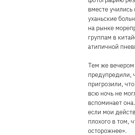
вместе учились 
уханьские боль
на рынке мореп
группам в кита
атипичной пнев
Тем же вечером 
предупредили, ч
пригрозили, что
всю ночь не мог
вспоминает она.
если мои действ
плохого в том,
осторожнее».