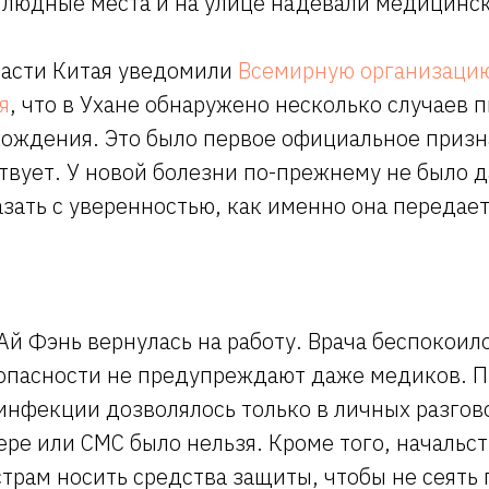
в людные места и на улице надевали медицинс
ласти Китая уведомили
Всемирную организаци
я
, что в Ухане обнаружено несколько случаев
ождения. Это было первое официальное призна
вует. У новой болезни по-прежнему не было д
азать с уверенностью, как именно она передает
Ай Фэнь вернулась на работу. Врача беспокоило
опасности не предупреждают даже медиков. П
нфекции дозволялось только в личных разгово
ре или СМС было нельзя. Кроме того, начальс
трам носить средства защиты, чтобы не сеять 