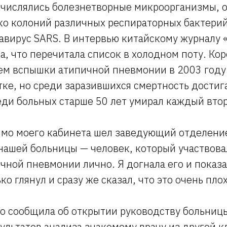
ечислялись болезнетворные микроорганизмы, 
ько колоний различных респираторных бактерий
авирус SARS. В интервью китайскому журналу 
, что перечитала список в холодном поту. Ко
ем вспышки атипичной пневмонии в 2003 году.
тке, но среди заразившихся смертность достиг
еди больных старше 50 лет умирал каждый вто
мимо моего кабинета шел заведующий отделени
ашей больницы — человек, который участвовал
ной пневмонии лично. Я догнала его и показа
ко глянул и сразу же сказал, что это очень пло
о сообщила об открытии руководству больницы
ультатов анализа знакомому врачу из другой 