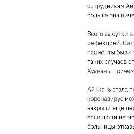
сотрудникам Ай
больше она ниче
Всего за сутки 
инфекцией. Сит
пациенты были т
таких случаев с
Хуанань, приче
Ай Фэнь стала 
коронавирус мо
закрыли еще пер
если люди не мо
больницы отказы