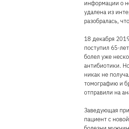
информации о но
удалена из инте
разобралась, чт
18 декабря 201
поступил 65-ле
болел уже неско
антибиотики. Но
никак не получ
томографию и б
отправили на ан
Заведующая при
пациент с новой
болезни мужчина